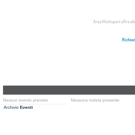
Inserisci qui il testo
Inserisci
qui il testo
Area Multisport offre all
Richied
Nessun evento previsto
Nessuna notizia presente
Archivio
Eventi